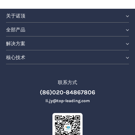
关于诺顶
全部产品
解决方案
核心技术
联系方式
(86)020-84867806
li.jy@top-leading.com