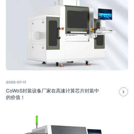
2026-07-17
CoWoS封装设备厂家在高速计算芯片封装中
的价值！