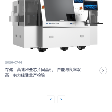
2026-07-16
存储｜高速堆叠芯片固晶机｜产能与良率双
高，实力经受量产检验