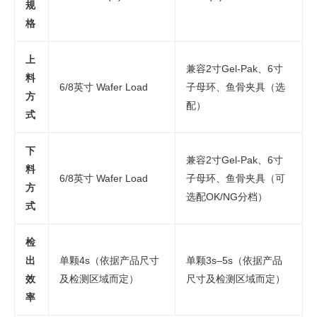
规
格
上
兼容2寸Gel-Pak、6寸
料
6/8英寸 Wafer Load
子母环、鱼骨夹具（选
方
配）
式
下
兼容2寸Gel-Pak、6寸
料
6/8英寸 Wafer Load
子母环、鱼骨夹具（可
方
选配OK/NG分档）
式
检
出
单颗4s（依据产品尺寸
单颗3s–5s（依据产品
效
及检测区域而定）
尺寸及检测区域而定）
率